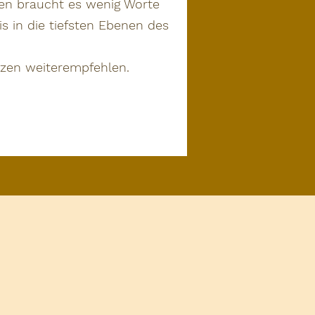
hen braucht es wenig Worte
s in die tiefsten Ebenen des
rzen weiterempfehlen.