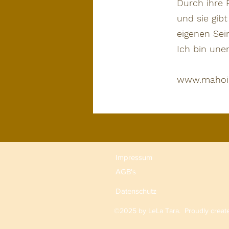
Durch ihre 
und sie gib
eigenen Sei
Ich bin une
www.mahoi
Impressum
AGB's
Datenschutz
©2025 by LeLa Tara. Proudly creat