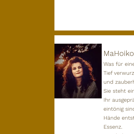
MaHoiko
Was für ein
Tief verwur
und zauberh
Sie steht ei
Ihr ausgeprä
eintönig si
Hände entst
Essenz.