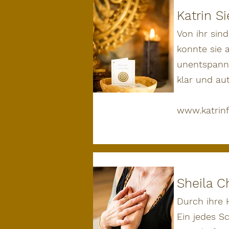
Katrin Si
Von ihr sin
konnte sie a
unentspannt
klar und au
www.katrinf
Sheila Ch
Durch ihre 
Ein jedes S