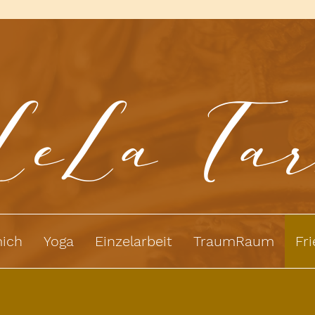
LeLa Ta
ich
Yoga
Einzelarbeit
TraumRaum
Fr