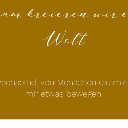
am kreieren wir e
Welt
g wechselnd, von Menschen die mi
mir etwas bewegen.