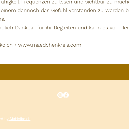
Fähigkeit Frequenzen zu lesen und sichtbar zu mac
t einem dennoch das Gefühl verstanden zu werden bi
ns.
ndlich Dankbar für ihr Begleiten und kann es von He
ko.ch
/
www.maedchenkreis.com
ed by
MaHoiko.ch