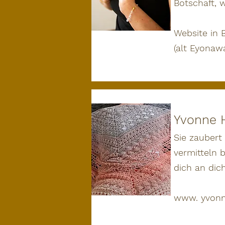
Botschaft, 
Website in 
(alt Eyonaw
Yvonne 
Sie zaubert
vermitteln 
dich an dich
www. yvonn